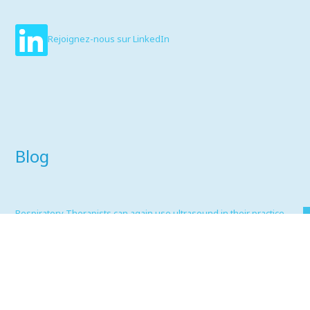
Rejoignez-nous sur LinkedIn
Blog
Respiratory Therapists can again use ultrasound in their practice
without delegation
17 mai 2023
Portfolio 2022