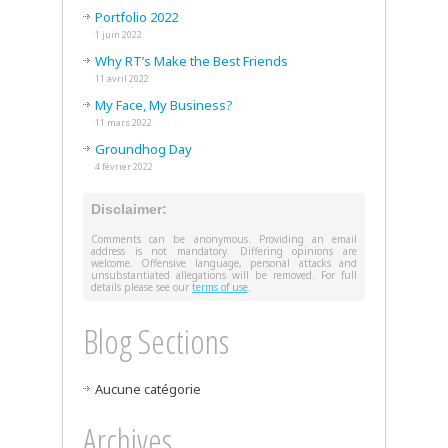
Portfolio 2022
1 juin 2022
Why RT’s Make the Best Friends
11 avril 2022
My Face, My Business?
11 mars 2022
Groundhog Day
4 février 2022
Disclaimer:
Comments can be anonymous. Providing an email
address is not mandatory. Differing opinions are
welcome. Offensive language, personal attacks and
unsubstantiated allegations will be removed. For full
details please see our
terms of use
.
Blog Sections
Aucune catégorie
Archives