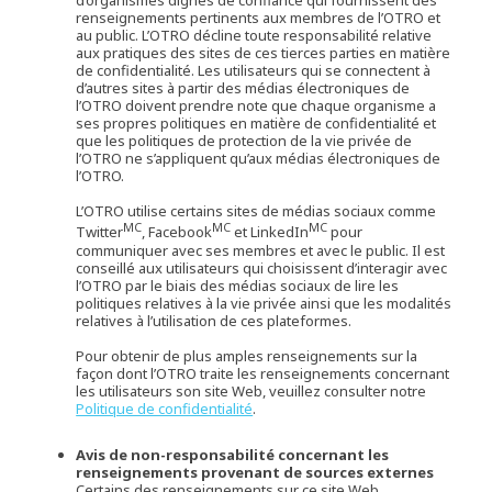
d’organismes dignes de confiance qui fournissent des
renseignements pertinents aux membres de l’OTRO et
au public. L’OTRO décline toute responsabilité relative
aux pratiques des sites de ces tierces parties en matière
de confidentialité. Les utilisateurs qui se connectent à
d’autres sites à partir des médias électroniques de
l’OTRO doivent prendre note que chaque organisme a
ses propres politiques en matière de confidentialité et
que les politiques de protection de la vie privée de
l’OTRO ne s’appliquent qu’aux médias électroniques de
l’OTRO.
L’OTRO utilise certains sites de médias sociaux comme
MC
MC
MC
Twitter
, Facebook
et LinkedIn
pour
communiquer avec ses membres et avec le public. Il est
conseillé aux utilisateurs qui choisissent d’interagir avec
l’OTRO par le biais des médias sociaux de lire les
politiques relatives à la vie privée ainsi que les modalités
relatives à l’utilisation de ces plateformes.
Pour obtenir de plus amples renseignements sur la
façon dont l’OTRO traite les renseignements concernant
les utilisateurs son site Web, veuillez consulter notre
Politique de confidentialité
.
Avis de non-responsabilité concernant les
renseignements provenant de sources externes
Certains des renseignements sur ce site Web